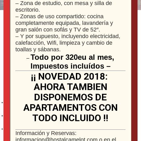
– Zona de estudio, con mesa y silla de
escritorio.
– Zonas de uso compartido: cocina
¡ Oferta para Estancias
completamente equipada, lavandería y
gran salón con sofás y TV de 52″.
de Larga Duración !
– Y por supuesto, incluyendo electricidad,
calefacción, Wifi, limpieza y cambio de
toallas y sábanas.
Si piensas permanecer por Fabero o trabajar
Todo por 320eu al mes,
–
en la zona durante largo tiempo, aprovecha
Impuestos incluídos –
nuestra oferta para estancias de larga
duración. Para ello, hemos destinado
¡¡ NOVEDAD 2018:
nuestras mejores habitaciones con las
AHORA TAMBIEN
siguientes características:
DISPONEMOS DE
Terraza a la calle.
APARTAMENTOS CON
Baño propio, amplio ropero y frigorífico.
TODO INCLUIDO !!
Zona de ocio, con sillón, mesa de salita y tv de
Información y Reservas:
32″.
informacion@hostalcamelot.com o en el