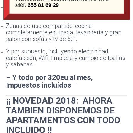
teléf.
655 81 69 29
Zona de estudio, con mesa y silla de
escritorio.
Zonas de uso compartido: cocina
completamente equipada, lavandería y gran
salón con sofás y tv de 52″.
Y por supuesto, incluyendo electricidad,
calefacción, Wifi, limpieza y cambio de toallas
y sábanas.
– Y todo por 320eu al mes,
Impuestos incluídos –
¡¡ NOVEDAD 2018: AHORA
TAMBIEN DISPONEMOS DE
APARTAMENTOS CON TODO
INCLUIDO !!